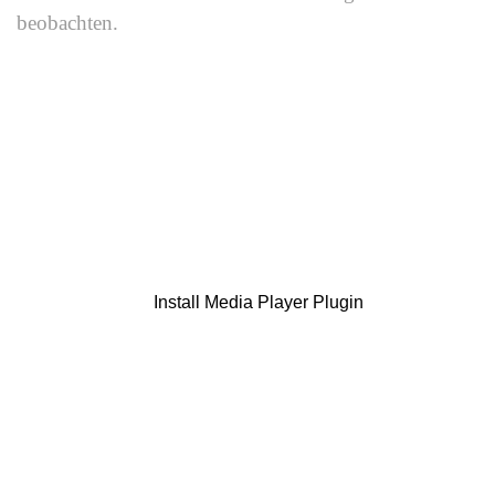
beobachten.
Install Media Player Plugin
Gangbild eines Pferdes mit Hufrehe – typische Bewegung bei