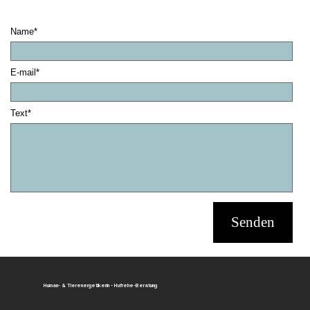
Name*
E-mail*
Text*
Human- & Tierenergetikerin - Hufrehe-Beratung